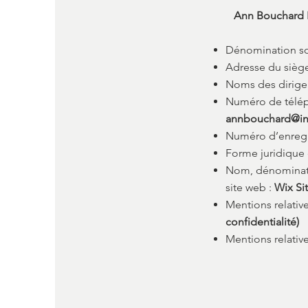
Ann Bouchard I
Dénomination soc
Adresse du siège 
Noms des dirigea
Numéro de téléph
annbouchard@in
Numéro d’enregi
Forme juridique 
Nom, dénominati
site web :
Wix Si
Mentions relativ
confidentialité)
Mentions relative